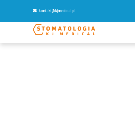
kontakt@kjmedical.pl
Home
/
Usługi