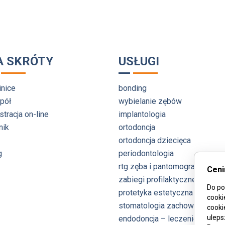
A SKRÓTY
USŁUGI
inice
bonding
pół
wybielanie zębów
stracja on-line
implantologia
nik
ortodoncja
ortodoncja dziecięca
g
periodontologia
rtg zęba i pantomogram
Ceni
zabiegi profilaktyczne
Do po
protetyka estetyczna
cooki
stomatologia zachowawcza
cooki
uleps
endodoncja – leczenie kanał