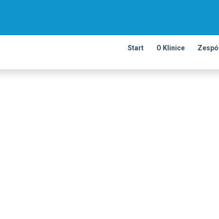
Start
O Klinice
Zespó