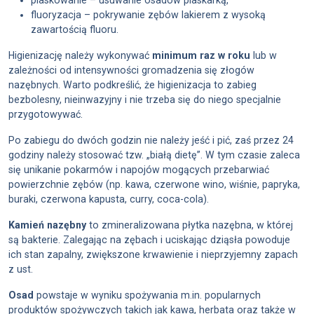
piaskowanie – usuwanie osadów piaskarką,
fluoryzacja – pokrywanie zębów lakierem z wysoką
zawartością fluoru.
Higienizację należy wykonywać
minimum raz w roku
lub w
zależności od intensywności gromadzenia się złogów
nazębnych. Warto podkreślić, że higienizacja to zabieg
bezbolesny, nieinwazyjny i nie trzeba się do niego specjalnie
przygotowywać.
Po zabiegu do dwóch godzin nie należy jeść i pić, zaś przez 24
godziny należy stosować tzw. „białą dietę”. W tym czasie zaleca
się unikanie pokarmów i napojów mogących przebarwiać
powierzchnie zębów (np. kawa, czerwone wino, wiśnie, papryka,
buraki, czerwona kapusta, curry, coca-cola).
Kamień nazębny
to zmineralizowana płytka nazębna, w której
są bakterie. Zalegając na zębach i uciskając dziąsła powoduje
ich stan zapalny, zwiększone krwawienie i nieprzyjemny zapach
z ust.
Osad
powstaje w wyniku spożywania m.in. popularnych
produktów spożywczych takich jak kawa, herbata oraz także w